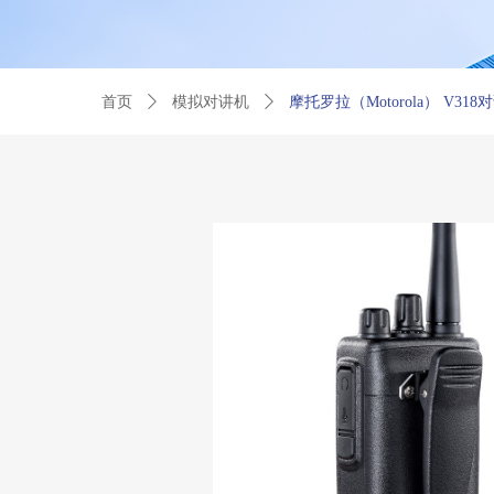
首页
ꄲ
模拟对讲机
ꄲ
摩托罗拉（Motorola） V318