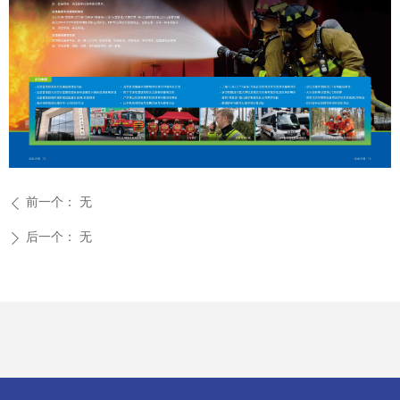
前一个：
无
ꄴ
后一个：
无
ꄲ