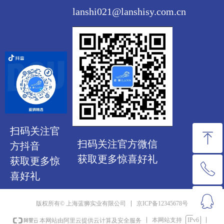
lanshi021@lanshisy.com.cn
扫码关注官
ꁸ
扫码关注官方微信
方抖音
获取更多惊喜好礼
获取更多惊
ꂅ
回到顶部
喜好礼
ꁗ
025-5853366
京ICP备12345678号
版权所有© 上海蓝狮实业有限公司
本网站支持
IPv6
本网站由阿里云提供云计算及安全服务